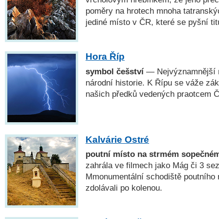
poměry na hrotech mnoha tatranský
jediné místo v ČR, které se pyšní titu
Hora Říp
symbol češství
— Nejvýznamnější 
národní historie. K Řípu se váže zá
našich předků vedených praotcem 
Kalvárie Ostré
poutní místo na strmém sopečném
zahrála ve filmech jako Mág či 3 se
Mmonumentální schodiště poutního m
zdolávali po kolenou.