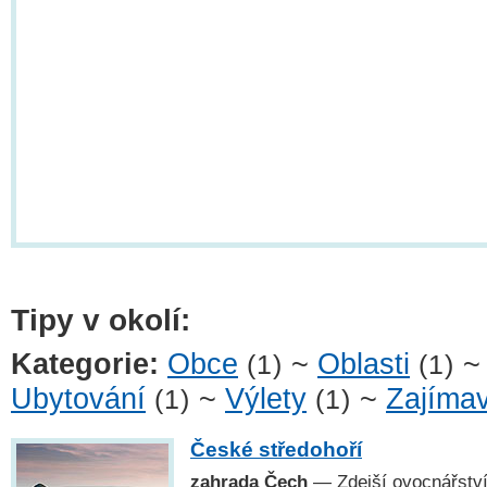
Tipy v okolí:
Kategorie:
Obce
~
Oblasti
(1)
(1)
Ubytování
~
Výlety
~
Zajímav
(1)
(1)
České středohoří
zahrada Čech
— Zdejší ovocnářství