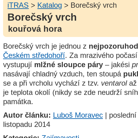
iTRAS
>
Katalog
> Borečský vrch
Borečský vrch
kouřová hora
Borečský vrch je jednou z
nejpozoruhod
Českém středohoří
. Za mrazivého počasí
vystupují
mlžné sloupce páry
– jakési
p
nasávají chladný vzduch, ten stoupá
pukl
se a při vrcholu vychází z tzv.
ventarol
a
je teplota okolí (nikdy se zde neudrží sní
památka.
Autor článku:
Luboš Moravec
| poslední
listopadu 2014
Kategorie:
Zajímavosti