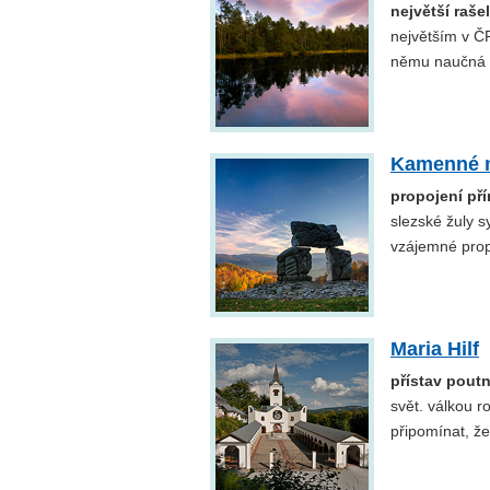
největší raše
největším v ČR
němu naučná 
Kamenné m
propojení př
slezské žuly sy
vzájemné prop
Maria Hilf
přístav poutn
svět. válkou 
připomínat, že