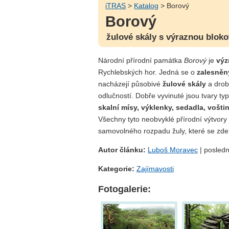
iTRAS
>
Katalog
> Borový
Borový
žulové skály s výraznou bloko
Národní přírodní památka
Borový
je
výz
Rychlebských hor. Jedná se o
zalesněn
nacházejí působivé
žulové skály
a drob
odlučností. Dobře vyvinuté jsou tvary ty
skalní mísy, výklenky, sedadla, vošti
Všechny tyto neobvyklé přírodní výtvory
samovolného rozpadu žuly, které se zde d
Autor článku:
Luboš Moravec
| posledn
Kategorie:
Zajímavosti
Fotogalerie: