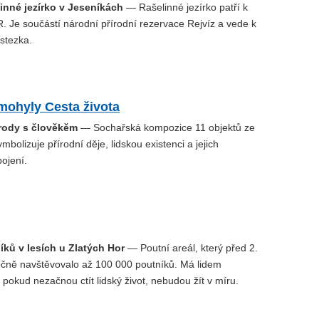
linné jezírko v Jeseníkách
— Rašelinné jezírko patří k
. Je součástí národní přírodní rezervace Rejvíz a vede k
stezka.
ohyly Cesta života
írody s člověkěm
— Sochařská kompozice 11 objektů ze
mbolizuje přírodní děje, lidskou existenci a jejich
ojení.
íků v lesích u Zlatých Hor
— Poutní areál, který před 2.
ročně navštěvovalo až 100 000 poutníků. Má lidem
 pokud nezačnou ctít lidský život, nebudou žít v míru.