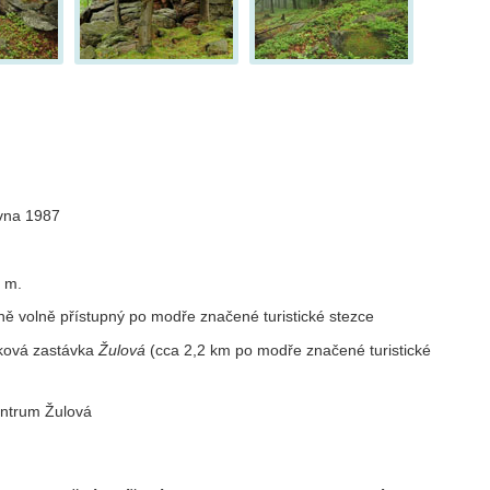
vna 1987
 m.
ně volně přístupný po modře značené turistické stezce
aková zastávka
Žulová
(cca 2,2 km po modře značené turistické
entrum Žulová