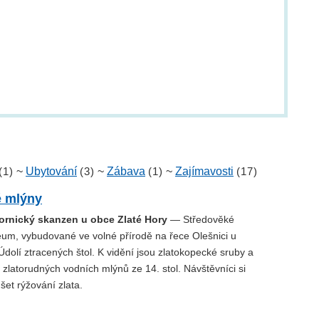
(1)
~
Ubytování
(3)
~
Zábava
(1)
~
Zajímavosti
(17)
é mlýny
ornický skanzen u obce Zlaté Hory
— Středověké
um, vybudované ve volné přírodě na řece Olešnici u
Údolí ztracených štol. K vidění jsou zlatokopecké sruby a
y zlatorudných vodních mlýnů ze 14. stol. Návštěvníci si
et rýžování zlata.