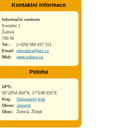
Kontaktní informace
Informační centrum
Kostelní 1
Žulová
790 06
Tel.:
[+420] 584 437 151
Email:
mkzulova@jes.cz
Web:
www.zulova.cz
Poloha
GPS:
50°18'54.804"N, 17°6'48.933"E
Kraj:
Olomoucký kraj
Okres:
Jeseník
Obec:
Žulová, Žlíbek