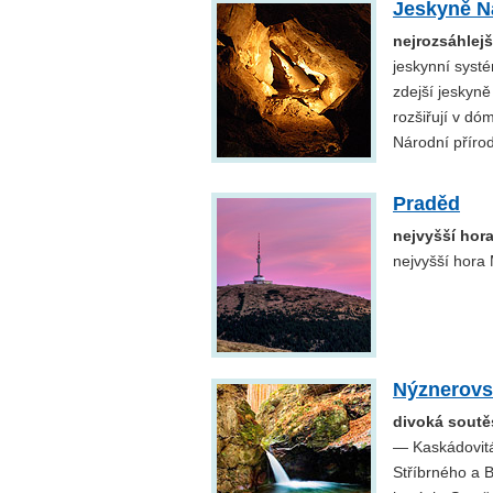
Jeskyně N
nejrozsáhlej
jeskynní syst
zdejší jeskyně
rozšiřují v d
Národní příro
Praděd
nejvyšší hor
nejvyšší hora
Nýznerovs
divoká soutě
— Kaskádovitá
Stříbrného a 