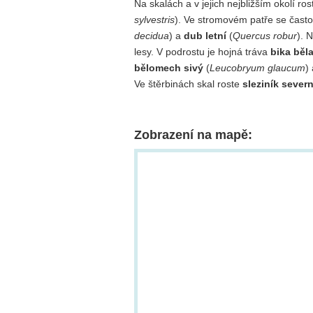
Na skalách a v jejich nejbližším okolí ro
sylvestris
). Ve stromovém patře se často
decidua
) a
dub letní
(
Quercus robur
). 
lesy. V podrostu je hojná tráva
bika běl
bělomech sivý
(
Leucobryum glaucum
)
Ve štěrbinách skal roste
sleziník severn
Zobrazení na mapě: