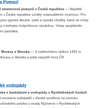
a Pomezí
ší mramorové jeskyně v České republice
— Největší
ém v České republice vzniklý rozpouštěním mramoru. Pro
 jsou typické dlouhé, úzké a vysoké chodby, které se místy
ómy s bohatou krápníkovou výzdobou. Vstup zpoplatněn.
dní památka.
a Moravy a Slezska
— S nadmořskou výškou 1492 m
 Moravy a Slezska a pátá nejvyšší hora ČR.
ké vodopády
ska s kaskádami a vodopády v Rychlebských horách
 soustava vodopádů v divoké soutěsce na soutoku
Bučinského potoka u osady Nýznerov v Rychlebských