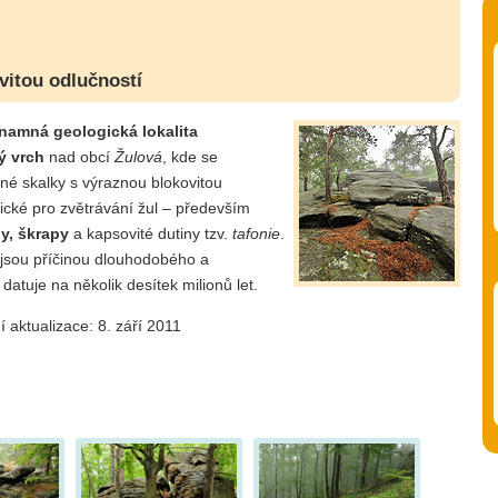
vitou odlučností
namná geologická lokalita
ý vrch
nad obcí
Žulová
, kde se
né skalky s výraznou blokovitou
pické pro zvětrávání žul – především
ny, škrapy
a kapsovité dutiny tzv.
tafonie
.
 jsou příčinou dlouhodobého a
atuje na několik desítek milionů let.
í aktualizace: 8. září 2011