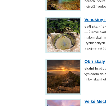
horách. Soutě
nejvyšší vodo
Venušiny 
obří skalní 
— Žulové skaln
malém skalním
Rychlebských 
a pojme asi 65
Obří skály
skalní hradba
výhledem do ši
hřiby, skalní o
Velké Mech