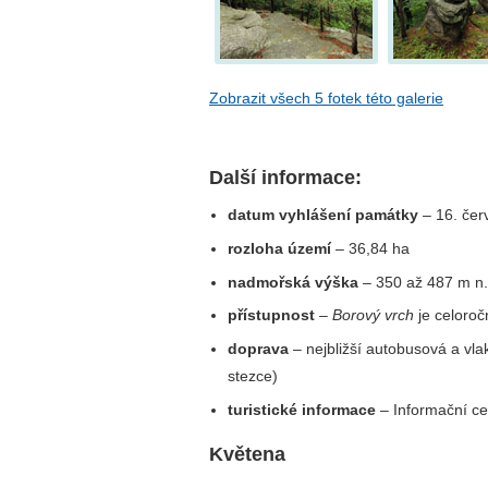
Zobrazit všech 5 fotek této galerie
Další informace:
datum vyhlášení památky
– 16. čer
rozloha území
– 36,84 ha
nadmořská výška
– 350 až 487 m n.
přístupnost
–
Borový vrch
je celoroč
doprava
– nejbližší autobusová a vl
stezce)
turistické informace
– Informační c
Květena