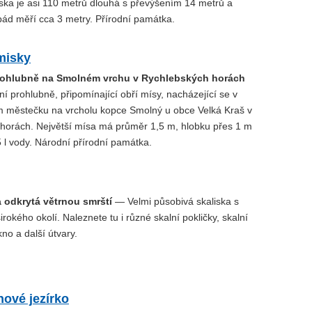
ska je asi 110 metrů dlouhá s převýšením 14 metrů a
pád měří cca 3 metry. Přírodní památka.
misky
prohlubně na Smolném vrchu v Rychlebských horách
í prohlubně, připomínající obří mísy, nacházející se v
 městečku na vrcholu kopce Smolný u obce Velká Kraš v
horách. Největší mísa má průměr 1,5 m, hlobku přes 1 m
 l vody. Národní přírodní památka.
 odkrytá větrnou smrští
— Velmi působivá skaliska s
rokého okolí. Naleznete tu i různé skalní pokličky, skalní
kno a další útvary.
ové jezírko