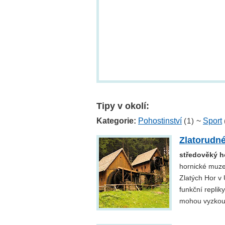
Tipy v okolí:
Kategorie:
Pohostinství
(1)
~
Sport
Zlatorudn
středověký h
hornické muze
Zlatých Hor v 
funkční replik
mohou vyzkouš