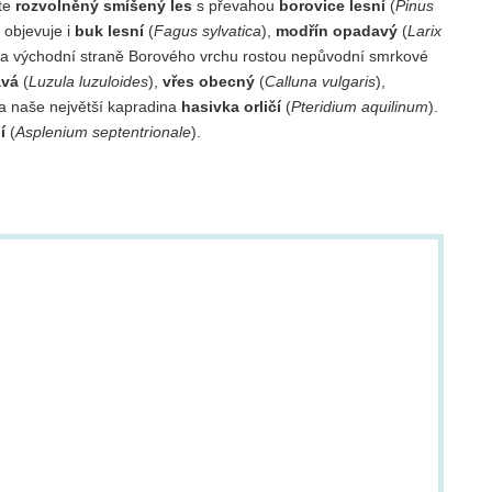
ste
rozvolněný smíšený les
s převahou
borovice lesní
(
Pinus
 objevuje i
buk lesní
(
Fagus sylvatica
),
modřín opadavý
(
Larix
Na východní straně Borového vrchu rostou nepůvodní smrkové
avá
(
Luzula luzuloides
),
vřes obecný
(
Calluna vulgaris
),
 a naše největší kapradina
hasivka orličí
(
Pteridium aquilinum
).
í
(
Asplenium septentrionale
).