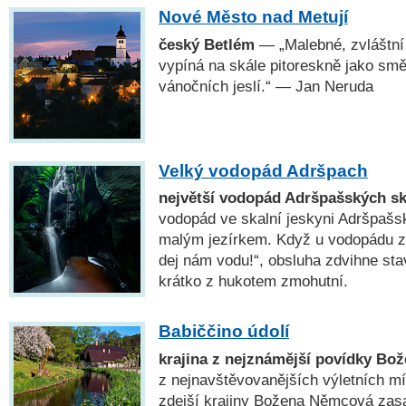
Nové Město nad Metují
český Betlém
— „Malebné, zvláštní 
vypíná na skále pitoreskně jako sm
vánočních jeslí.“ — Jan Neruda
Velký vodopád Adršpach
největší vodopád Adršpašských sk
vodopád ve skalní jeskyni Adršpašs
malým jezírkem. Když u vodopádu zv
dej nám vodu!“, obsluha zdvihne sta
krátko z hukotem zmohutní.
Babiččino údolí
krajina z nejznámější povídky B
z nejnavštěvovanějších výletních m
zdejší krajiny Božena Němcová zasa