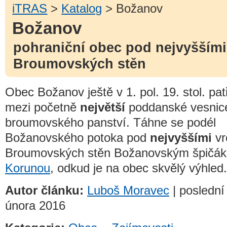
iTRAS
>
Katalog
> Božanov
Božanov
pohraniční obec pod nejvyššími
Broumovských stěn
Obec Božanov ještě v 1. pol. 19. stol. patř
mezi početně
největší
poddanské vesnic
broumovského panství. Táhne se podél
Božanovského potoka pod
nejvyššími
vr
Broumovských stěn Božanovským špičá
Korunou
, odkud je na obec skvělý výhled.
Autor článku:
Luboš Moravec
| poslední
února 2016