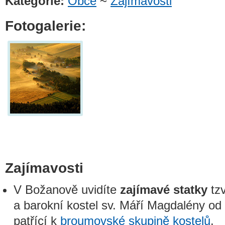
Kategorie:
Obce
~
Zajímavosti
Fotogalerie:
Zajímavosti
V Božanově uvidíte
zajímavé statky
tz
a barokní kostel sv. Máří Magdalény od 
patřící k
broumovské skupině kostelů
.