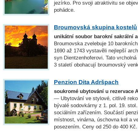
jezírko. Pro svoji atraktivitu se obje
pohádce.
Broumovská skupina kostelů
unikátní soubor barokní sakrální a
Broumovska zvelebuje 10 barokních k
1690 až 1743 vystavěli nejlepší arch
syn Dientzenhoferovi. Tato vrcholná
3 staletí obohacují broumovský ven
Penzion Dita Adršpach
soukromé ubytování u rezervace A
— Ubytování ve stylové, citlivě re
bývalé sodovkárny z 1. pol. 19. stol.
sociálním zařízením. Součástí penz
místnost, vinárna, úschovna kol a v
posezením. Ceny od 250 do 400 Kč.