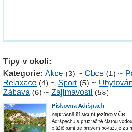
Tipy v okolí:
Kategorie:
Akce
~
Obce
~
P
(3)
(1)
Relaxace
~
Sport
~
Ubytován
(4)
(5)
Zábava
~
Zajímavosti
(6)
(58)
Pískovna Adršpach
nejkrásnější skalní jezírko v ČR
— 
Adršpachu s průzračně čistou vodou
plážičkami se právem považuje za n