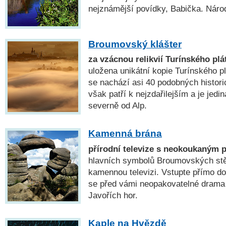
nejznámější povídky, Babička. Národ
Broumovský klášter
za vzácnou relikvií Turínského plá
uložena unikátní kopie Turínského pl
se nachází asi 40 podobných histor
však patří k nejzdařilejším a je jedi
severně od Alp.
Kamenná brána
přírodní televize s neokoukaným
hlavních symbolů Broumovských stěn
kamennou televizi. Vstupte přímo do
se před vámi neopakovatelné drama
Javořích hor.
Kaple na Hvězdě