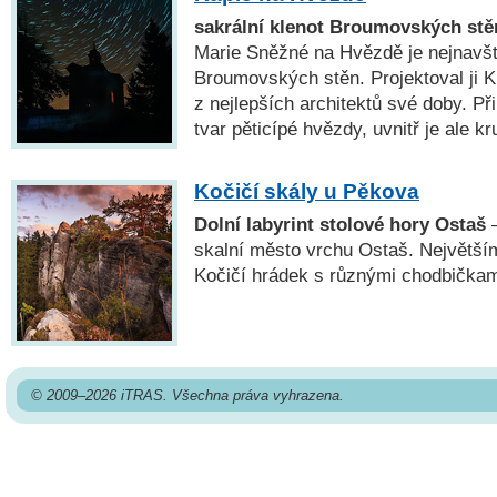
sakrální klenot Broumovských stě
Marie Sněžné na Hvězdě je nejnavš
Broumovských stěn. Projektoval ji K.
z nejlepších architektů své doby. P
tvar pěticípé hvězdy, uvnitř je ale k
Kočičí skály u Pěkova
Dolní labyrint stolové hory Ostaš
—
skalní město vrchu Ostaš. Největší
Kočičí hrádek s různými chodbičkam
© 2009–2026 iTRAS. Všechna práva vyhrazena.