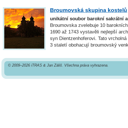
Broumovská skupina kostelů
unikátní soubor barokní sakrální a
Broumovska zvelebuje 10 barokních k
1690 až 1743 vystavěli nejlepší arch
syn Dientzenhoferovi. Tato vrcholná
3 staletí obohacují broumovský ven
© 2009–2026 iTRAS & Jan Záliš. Všechna práva vyhrazena.