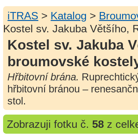
iTRAS
>
Katalog
>
Broumov
Kostel sv. Jakuba Většího, 
Kostel sv. Jakuba V
broumovské kostel
Hřbitovní brána.
Ruprechtický 
hřbitovní bránou – renesanční
stol.
Zobrazuji
fotku č.
58
z cel