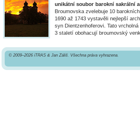
unikátní soubor barokní sakrální a
Broumovska zvelebuje 10 barokních k
1690 až 1743 vystavěli nejlepší arch
syn Dientzenhoferovi. Tato vrcholná
3 staletí obohacují broumovský ven
© 2009–2026 iTRAS & Jan Záliš. Všechna práva vyhrazena.