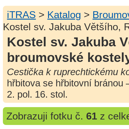
iTRAS
>
Katalog
>
Broumov
Kostel sv. Jakuba Většího, 
Kostel sv. Jakuba V
broumovské kostel
Cestička k ruprechtickému ko
hřbitova se hřbitovní bránou
2. pol. 16. stol.
Zobrazuji
fotku č.
61
z cel