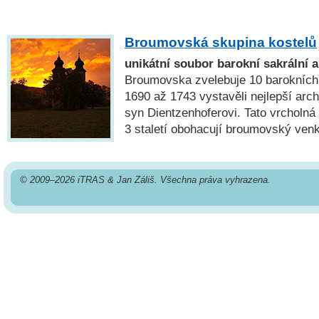
Broumovská skupina kostelů
unikátní soubor barokní sakrální a
Broumovska zvelebuje 10 barokních k
1690 až 1743 vystavěli nejlepší arch
syn Dientzenhoferovi. Tato vrcholná
3 staletí obohacují broumovský ven
© 2009–2026 iTRAS & Jan Záliš. Všechna práva vyhrazena.