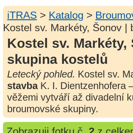
iTRAS
>
Katalog
>
Broumov
Kostel sv. Markéty, Šonov |
Kostel sv. Markéty
skupina kostelů
Letecký pohled.
Kostel sv. M
stavba
K. I. Dientzenhofera 
věžemi vytváří až divadelní k
broumovské skupiny.
Zobrazuji
fotku č.
2
z celk