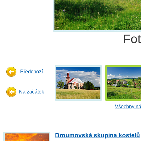
Fo
Předchozí
Na začátek
Všechny ná
Broumovská skupina kostelů