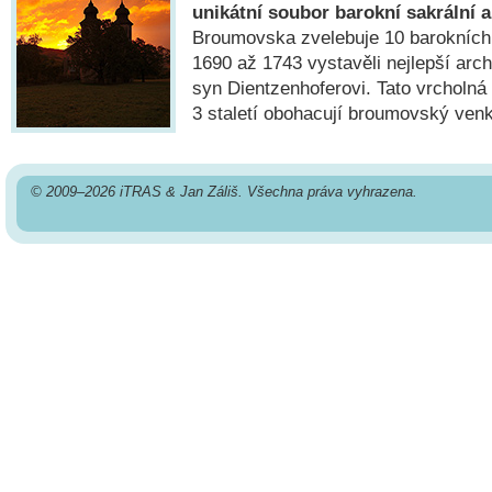
unikátní soubor barokní sakrální a
Broumovska zvelebuje 10 barokních k
1690 až 1743 vystavěli nejlepší arch
syn Dientzenhoferovi. Tato vrcholná
3 staletí obohacují broumovský ven
© 2009–2026 iTRAS & Jan Záliš. Všechna práva vyhrazena.