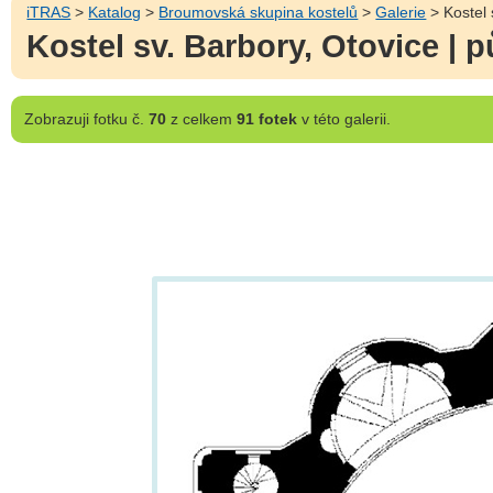
iTRAS
>
Katalog
>
Broumovská skupina kostelů
>
Galerie
> Kostel 
Kostel sv. Barbory, Otovice | 
Zobrazuji
fotku č.
70
z celkem
91 fotek
v této galerii.