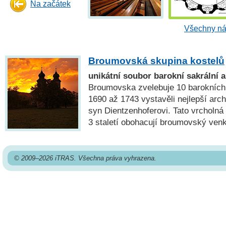
Na začátek
Všechny ná
Broumovská skupina kostelů
unikátní soubor barokní sakrální a
Broumovska zvelebuje 10 barokních k
1690 až 1743 vystavěli nejlepší arch
syn Dientzenhoferovi. Tato vrcholná
3 staletí obohacují broumovský ven
© 2009–2026 iTRAS. Všechna práva vyhrazena.