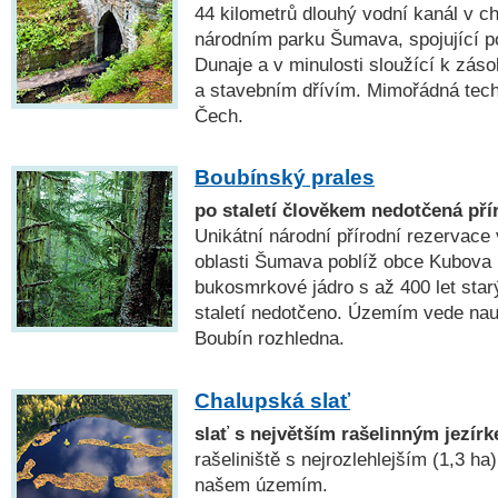
44 kilometrů dlouhý vodní kanál v ch
národním parku Šumava, spojující p
Dunaje a v minulosti sloužící k zás
a stavebním dřívím. Mimořádná tech
Čech.
Boubínský prales
po staletí člověkem nedotčená př
Unikátní národní přírodní rezervace
oblasti Šumava poblíž obce Kubova H
bukosmrkové jádro s až 400 let star
staletí nedotčeno. Územím vede nau
Boubín rozhledna.
Chalupská slať
slať s největším rašelinným jezír
rašeliniště s nejrozlehlejším (1,3 h
našem územím.