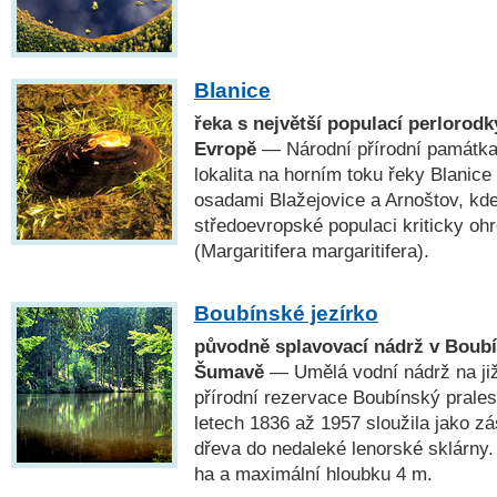
Blanice
řeka s největší populací perlorodky
Evropě
— Národní přírodní památk
lokalita na horním toku řeky Blanic
osadami Blažejovice a Arnoštov, kde 
středoevropské populaci kriticky oh
(Margaritifera margaritifera).
Boubínské jezírko
původně splavovací nádrž v Boub
Šumavě
— Umělá vodní nádrž na ji
přírodní rezervace Boubínský prale
letech 1836 až 1957 sloužila jako z
dřeva do nedaleké lenorské sklárny.
ha a maximální hloubku 4 m.