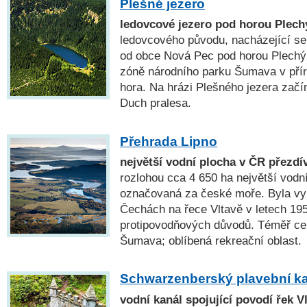
Plešné jezero
ledovcové jezero pod horou Plec
ledovcového původu, nacházející se
od obce Nová Pec pod horou Plechý (
zóně národního parku Šumava v pří
hora. Na hrázi Plešného jezera začí
Duch pralesa.
Přehrada Lipno
největší vodní plocha v ČR přezd
rozlohou cca 4 650 ha největší vodn
označovaná za české moře. Byla vy
Čechách na řece Vltavě v letech 19
protipovodňových důvodů. Téměř c
Šumava; oblíbená rekreační oblast.
Schwarzenberský plavební k
vodní kanál spojující povodí řek V