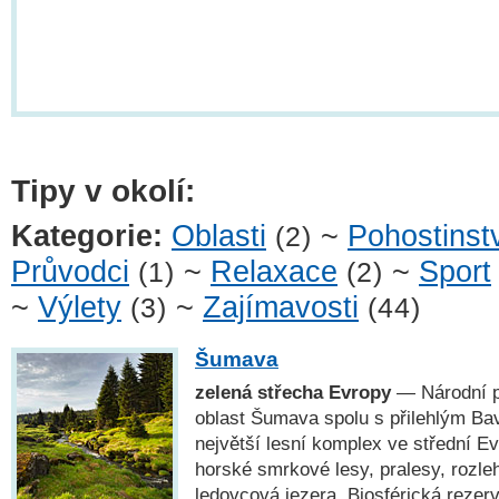
Tipy v okolí:
Kategorie:
Oblasti
~
Pohostinst
(2)
Průvodci
~
Relaxace
~
Sport
(1)
(2)
~
Výlety
~
Zajímavosti
(3)
(44)
Šumava
zelená střecha Evropy
— Národní p
oblast Šumava spolu s přilehlým Ba
největší lesní komplex ve střední E
horské smrkové lesy, pralesy, rozleh
ledovcová jezera. Biosférická rez