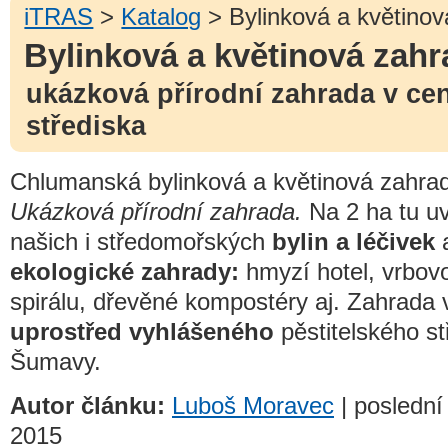
iTRAS
>
Katalog
> Bylinková a květino
Bylinková a květinová zah
ukázková přírodní zahrada v cen
střediska
Chlumanská bylinková a květinová zahra
Ukázková přírodní zahrada.
Na 2 ha tu uv
našich i středomořských
bylin a léčivek
a
ekologické zahrady:
hmyzí hotel, vrbovo
spirálu, dřevěné kompostéry aj. Zahrada 
uprostřed vyhlášeného
pěstitelského st
Šumavy.
Autor článku:
Luboš Moravec
| poslední
2015