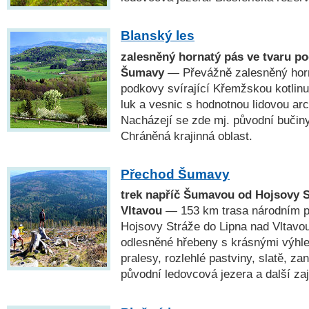
Blanský les
zalesněný hornatý pás ve tvaru p
Šumavy
— Převážně zalesněný horn
podkovy svírající Křemžskou kotlinu
luk a vesnic s hodnotnou lidovou a
Nacházejí se zde mj. původní bučin
Chráněná krajinná oblast.
Přechod Šumavy
trek napříč Šumavou od Hojsovy S
Vltavou
— 153 km trasa národním 
Hojsovy Stráže do Lipna nad Vltavou
odlesněné hřebeny s krásnými výhl
pralesy, rozlehlé pastviny, slatě, za
původní ledovcová jezera a další za