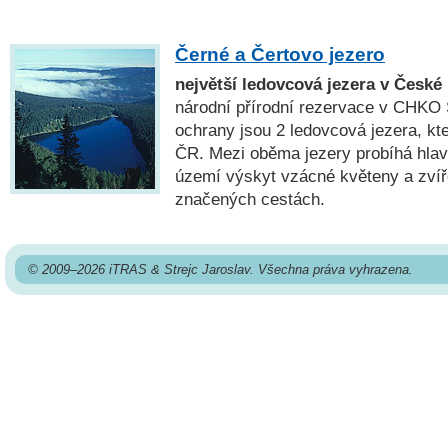
Černé a Čertovo jezero
největší ledovcová jezera v České
národní přírodní rezervace v CHK
ochrany jsou 2 ledovcová jezera, kte
ČR. Mezi oběma jezery probíhá hlav
území výskyt vzácné květeny a zví
značených cestách.
© 2009–2026 iTRAS & Strejc Jaroslav. Všechna práva vyhrazena.