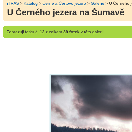
iTRAS
>
Katalog
>
Černé a Čertovo jezero
>
Galerie
> U Černého 
U Černého jezera na Šumavě
Zobrazuji
fotku č.
12
z celkem
39 fotek
v této galerii.