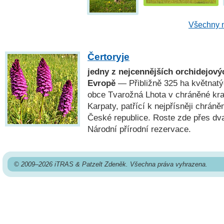
Všechny n
Čertoryje
jedny z nejcennějších orchidejovýc
Evropě
— Přibližně 325 ha květnatý
obce Tvarožná Lhota v chráněné kraj
Karpaty, patřící k nejpřísněji chrá
České republice. Roste zde přes dva
Národní přírodní rezervace.
© 2009–2026 iTRAS & Patzelt Zdeněk. Všechna práva vyhrazena.