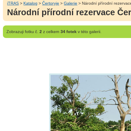
iTRAS
>
Katalog
>
Čertoryje
>
Galerie
> Národní přírodní rezervace
Národní přírodní rezervace Čer
Zobrazuji
fotku č.
2
z celkem
34 fotek
v této galerii.