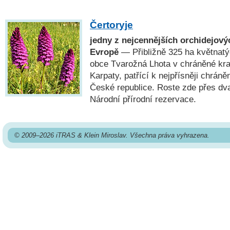
Čertoryje
jedny z nejcennějších orchidejovýc
Evropě
— Přibližně 325 ha květnatý
obce Tvarožná Lhota v chráněné kraj
Karpaty, patřící k nejpřísněji chrá
České republice. Roste zde přes dva
Národní přírodní rezervace.
© 2009–2026 iTRAS & Klein Miroslav. Všechna práva vyhrazena.