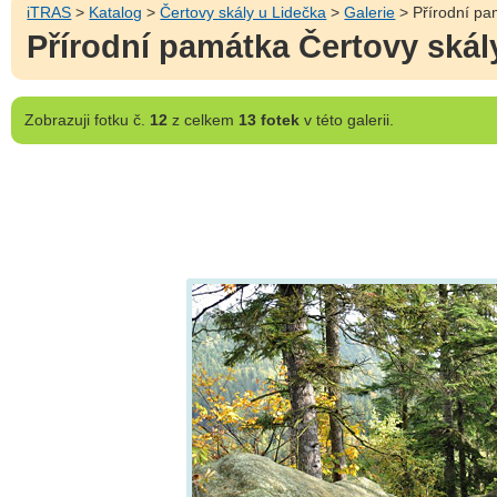
iTRAS
>
Katalog
>
Čertovy skály u Lidečka
>
Galerie
> Přírodní pa
Přírodní památka Čertovy skál
Zobrazuji
fotku č.
12
z celkem
13 fotek
v této galerii.