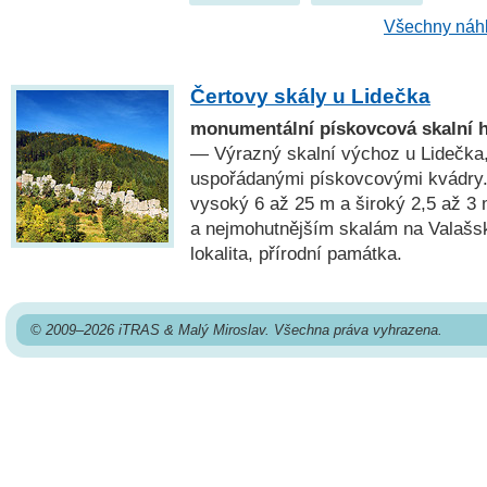
Všechny náhl
Čertovy skály u Lidečka
monumentální pískovcová skalní 
— Výrazný skalní výchoz u Lidečka,
uspořádanými pískovcovými kvádry.
vysoký 6 až 25 m a široký 2,5 až 3 
a nejmohutnějším skalám na Valašs
lokalita, přírodní památka.
© 2009–2026 iTRAS & Malý Miroslav. Všechna práva vyhrazena.