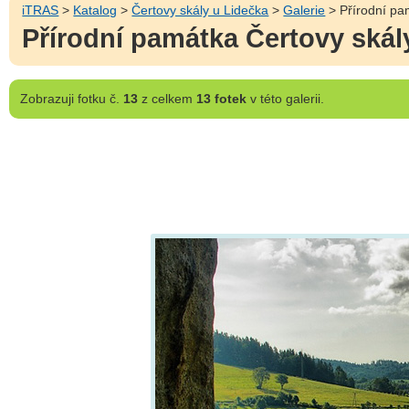
iTRAS
>
Katalog
>
Čertovy skály u Lidečka
>
Galerie
> Přírodní pa
Přírodní památka Čertovy skál
Zobrazuji
fotku č.
13
z celkem
13 fotek
v této galerii.