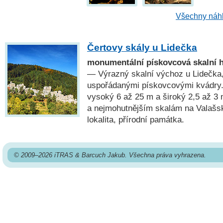
Všechny náhl
Čertovy skály u Lidečka
monumentální pískovcová skalní 
— Výrazný skalní výchoz u Lidečka,
uspořádanými pískovcovými kvádry.
vysoký 6 až 25 m a široký 2,5 až 3 
a nejmohutnějším skalám na Valašs
lokalita, přírodní památka.
© 2009–2026 iTRAS & Barcuch Jakub. Všechna práva vyhrazena.