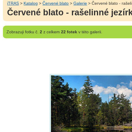
iTRAS
>
Katalog
>
Červené blato
>
Galerie
> Červené blato - rašeli
Červené blato - rašelinné jezír
Zobrazuji
fotku č.
2
z celkem
22 fotek
v této galerii.