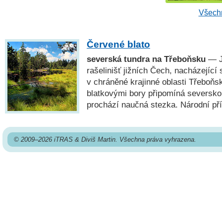
Všechn
Červené blato
severská tundra na Třeboňsku
— Je
rašelinišť jižních Čech, nacházející 
v chráněné krajinné oblasti Třeboňsk
blatkovými bory připomíná seversk
prochází naučná stezka. Národní pří
© 2009–2026 iTRAS & Diviš Martin. Všechna práva vyhrazena.