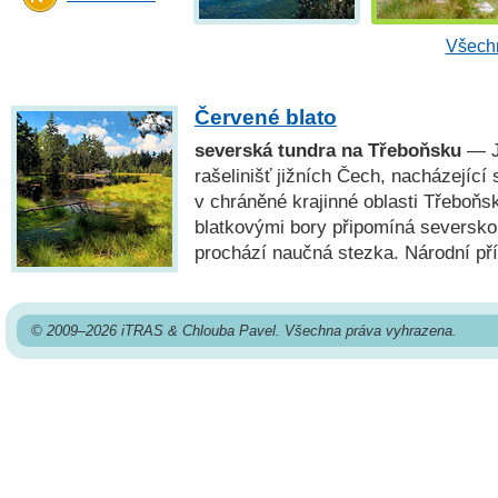
Všechn
Červené blato
severská tundra na Třeboňsku
— Je
rašelinišť jižních Čech, nacházející 
v chráněné krajinné oblasti Třeboňsk
blatkovými bory připomíná seversk
prochází naučná stezka. Národní pří
© 2009–2026 iTRAS & Chlouba Pavel. Všechna práva vyhrazena.