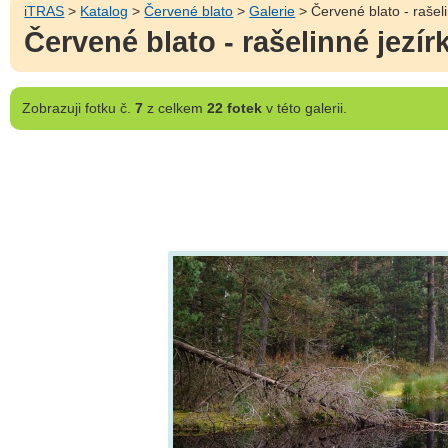
iTRAS
>
Katalog
>
Červené blato
>
Galerie
> Červené blato - rašeli
Červené blato - rašelinné jezír
Zobrazuji
fotku č.
7
z celkem
22 fotek
v této galerii.