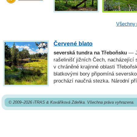
Všechny 
Červené blato
severská tundra na Třeboňsku
— Je
rašelinišť jižních Čech, nacházející 
v chráněné krajinné oblasti Třeboňsk
blatkovými bory připomíná seversk
prochází naučná stezka. Národní pří
© 2009–2026 iTRAS & Kováříková Zdeňka. Všechna práva vyhrazena.