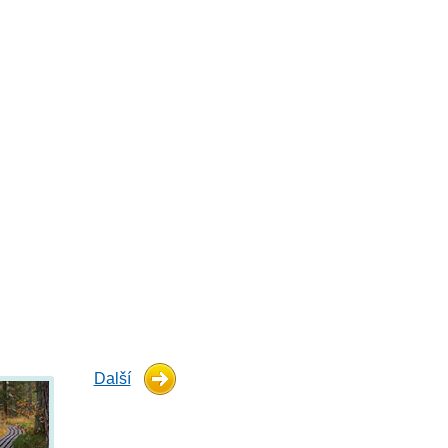
Další