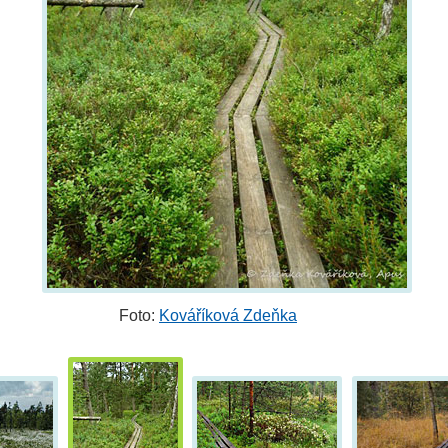
Foto:
Kováříková Zdeňka