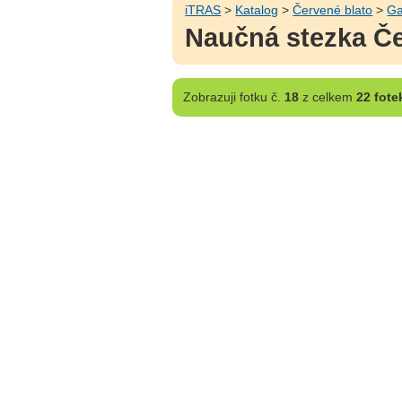
iTRAS
>
Katalog
>
Červené blato
>
Ga
Naučná stezka Če
Zobrazuji
fotku č.
18
z celkem
22 fote