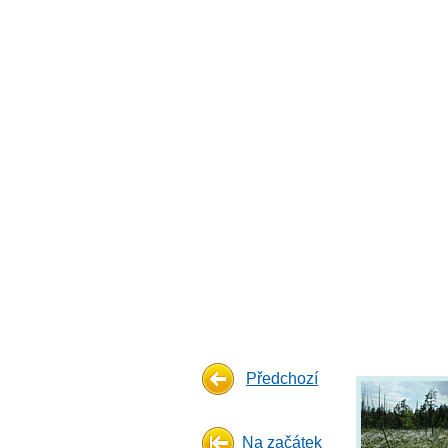
Předchozí
Na začátek