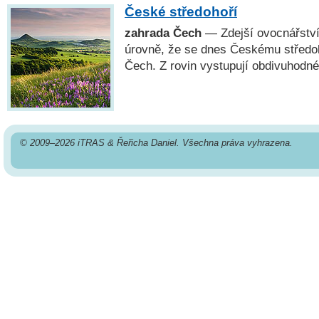
České středohoří
zahrada Čech
— Zdejší ovocnářství
úrovně, že se dnes Českému středo
Čech. Z rovin vystupují obdivuhodné
© 2009–2026 iTRAS & Řeřicha Daniel. Všechna práva vyhrazena.