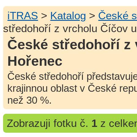
iTRAS
>
Katalog
>
České s
středohoří z vrcholu Číčov 
České středohoří z
Hořenec
České středohoří představu
krajinnou oblast v České rep
než 30 %.
Zobrazuji
fotku č.
1
z celk