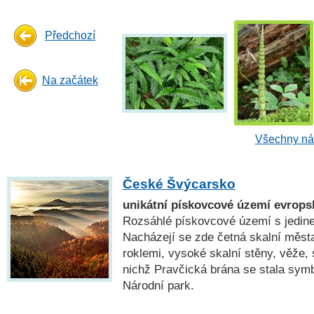
Předchozí
Na začátek
Všechny náh
České Švýcarsko
unikátní pískovcové území evrops
Rozsáhlé pískovcové území s jedin
Nacházejí se zde četná skalní měst
roklemi, vysoké skalní stěny, věže, 
nichž Pravčická brána se stala symb
Národní park.