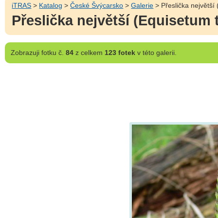
iTRAS
>
Katalog
>
České Švýcarsko
>
Galerie
> Přeslička největší
Přeslička největší (Equisetum 
Zobrazuji
fotku č.
84
z celkem
123 fotek
v této galerii.