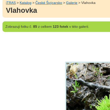
iTRAS
>
Katalog
>
České Švýcarsko
>
Galerie
> Vlahovka
Vlahovka
Zobrazuji
fotku č.
85
z celkem
123 fotek
v této galerii.