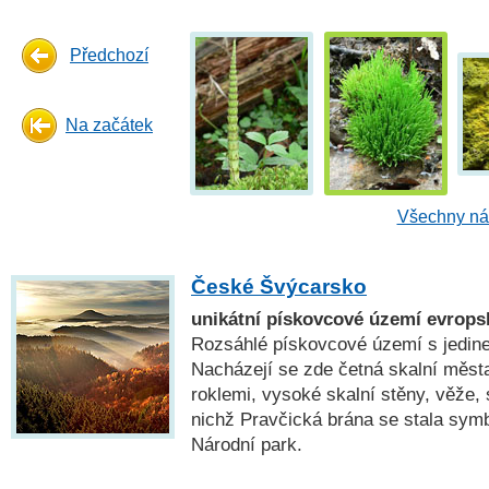
Předchozí
Na začátek
Všechny náh
České Švýcarsko
unikátní pískovcové území evrops
Rozsáhlé pískovcové území s jedin
Nacházejí se zde četná skalní měst
roklemi, vysoké skalní stěny, věže, 
nichž Pravčická brána se stala symb
Národní park.