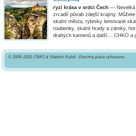
ryzí krása v srdci Čech
— Nevelká o
zrcadlí půvab zdejší krajiny. Můžete
skalní města, rybníky lemované ska
roubenky, skalní hrady a zámky, ho
drahých kamenů a další… CHKO a
© 2009–2026 iTRAS & Vladimír Kubík. Všechna práva vyhrazena.