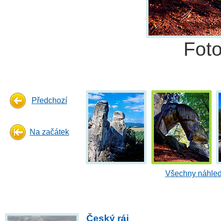
Fot
Předchozí
Na začátek
Všechny náhled
Český ráj