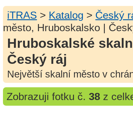
iTRAS
>
Katalog
>
Český r
město, Hruboskalsko | Česk
Hruboskalské skaln
Český ráj
Největší skalní město v chrán
Zobrazuji
fotku č.
38
z cel