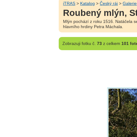
iTRAS
>
Katalog
>
Český ráj
>
Galerie
Roubený mlýn, St
Mlýn pochází z roku 1516. Natáčela se
hlavního hrdiny Petra Máchala.
Zobrazuji
fotku č.
73
z celkem
101 fot