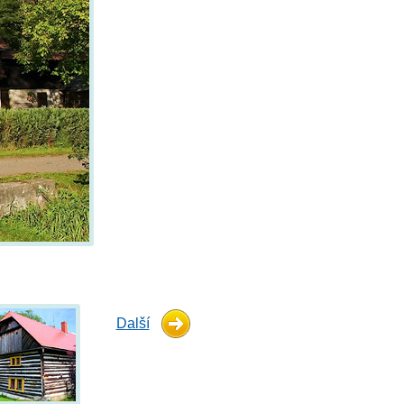
Další