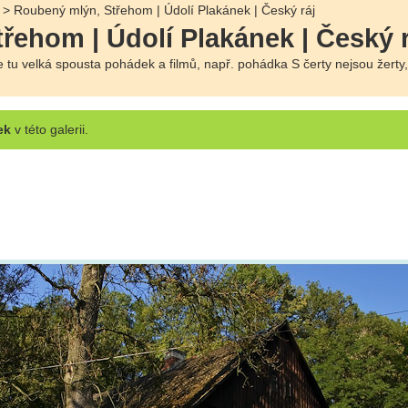
> Roubený mlýn, Střehom | Údolí Plakánek | Český ráj
řehom | Údolí Plakánek | Český r
 tu velká spousta pohádek a filmů, např. pohádka S čerty nejsou žerty,
ek
v této galerii.