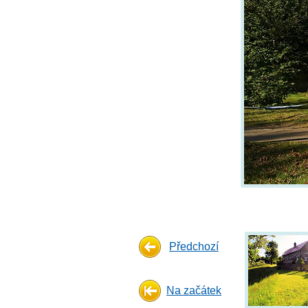
Předchozí
Na začátek