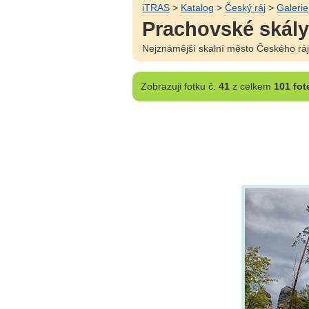
iTRAS
>
Katalog
>
Český ráj
>
Galerie
Prachovské skály 
Nejznámější skalní město Českého ráj
Zobrazuji
fotku č.
41
z celkem
101 fot