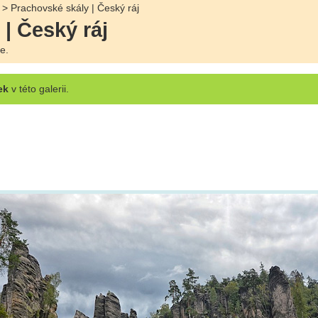
> Prachovské skály | Český ráj
| Český ráj
e.
ek
v této galerii.