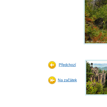
Předchozí
Na začátek