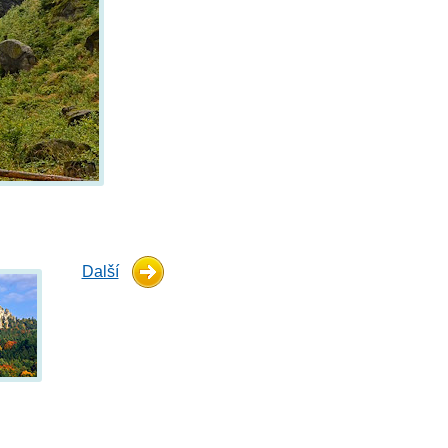
Další