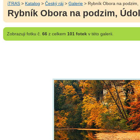
iTRAS
>
Katalog
>
Český ráj
>
Galerie
> Rybník Obora na podzim, Ú
Rybník Obora na podzim, Údolí
Zobrazuji
fotku č.
66
z celkem
101 fotek
v této galerii.