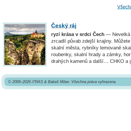
Všechn
Český ráj
ryzí krása v srdci Čech
— Nevelká o
zrcadlí půvab zdejší krajiny. Můžete
skalní města, rybníky lemované ska
roubenky, skalní hrady a zámky, ho
drahých kamenů a další… CHKO a
© 2009–2026 iTRAS & Bakeš Milan. Všechna práva vyhrazena.