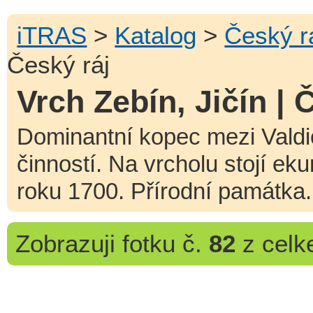
iTRAS
>
Katalog
>
Český r
Český ráj
Vrch Zebín, Jičín | 
Dominantní kopec mezi Valdi
činností. Na vrcholu stojí e
roku 1700. Přírodní památka.
Zobrazuji
fotku č.
82
z cel