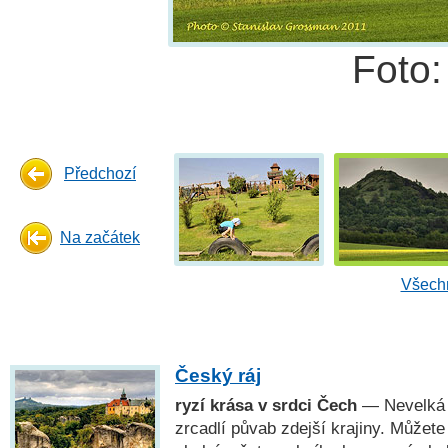
Foto
Předchozí
Na začátek
Všechn
Český ráj
ryzí krása v srdci Čech
— Nevelká o
zrcadlí půvab zdejší krajiny. Můžete