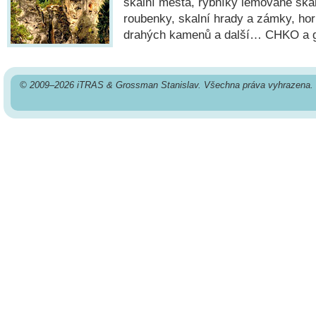
skalní města, rybníky lemované ska
roubenky, skalní hrady a zámky, ho
drahých kamenů a další… CHKO a
© 2009–2026 iTRAS & Grossman Stanislav. Všechna práva vyhrazena.