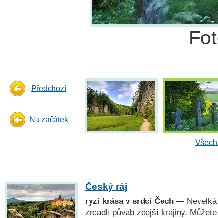
Fo
Předchozí
Na začátek
Všechn
Český ráj
ryzí krása v srdci Čech
— Nevelká o
zrcadlí půvab zdejší krajiny. Můžete