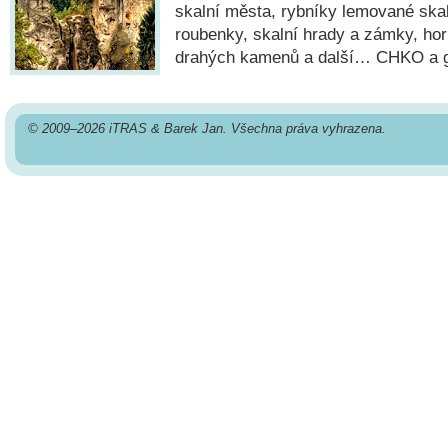
skalní města, rybníky lemované ska
roubenky, skalní hrady a zámky, ho
drahých kamenů a další… CHKO a
© 2009–2026 iTRAS & Barek Jan. Všechna práva vyhrazena.