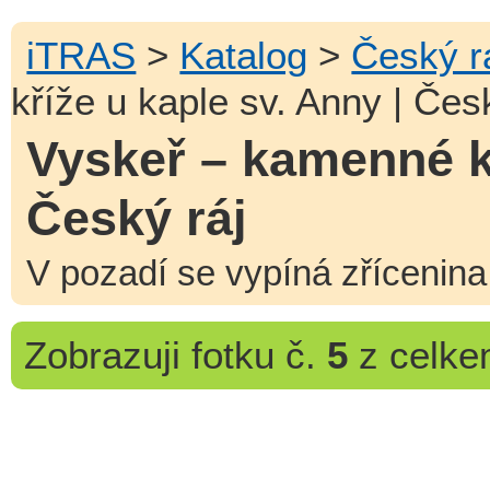
iTRAS
>
Katalog
>
Český r
kříže u kaple sv. Anny | Čes
Vyskeř – kamenné kř
Český ráj
V pozadí se vypíná zřícenina
Zobrazuji
fotku č.
5
z celk