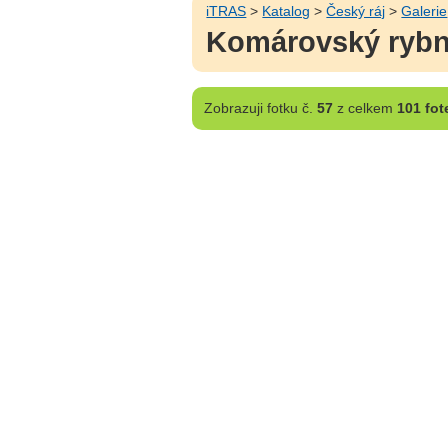
iTRAS
>
Katalog
>
Český ráj
>
Galerie
Komárovský rybní
Zobrazuji
fotku č.
57
z celkem
101 fot