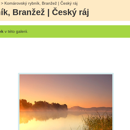
> Komárovský rybník, Branžež | Český ráj
k, Branžež | Český ráj
ek
v této galerii.