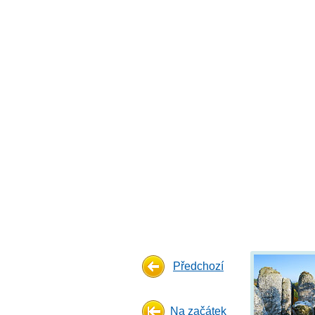
Předchozí
Na začátek