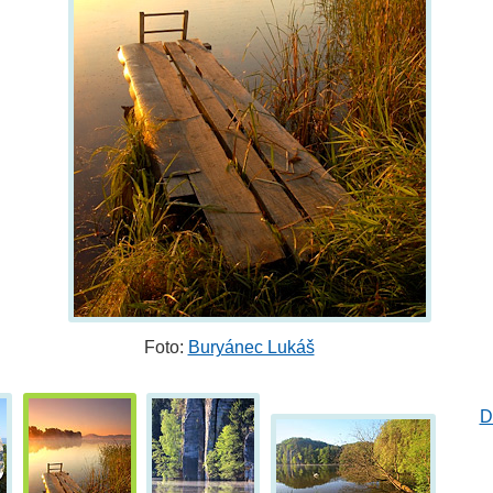
Foto:
Buryánec Lukáš
D