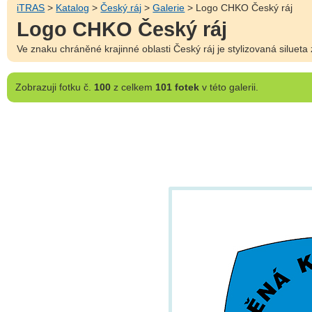
iTRAS
>
Katalog
>
Český ráj
>
Galerie
> Logo CHKO Český ráj
Logo CHKO Český ráj
Ve znaku chráněné krajinné oblasti Český ráj je stylizovaná siluet
Zobrazuji
fotku č.
100
z celkem
101 fotek
v této galerii.