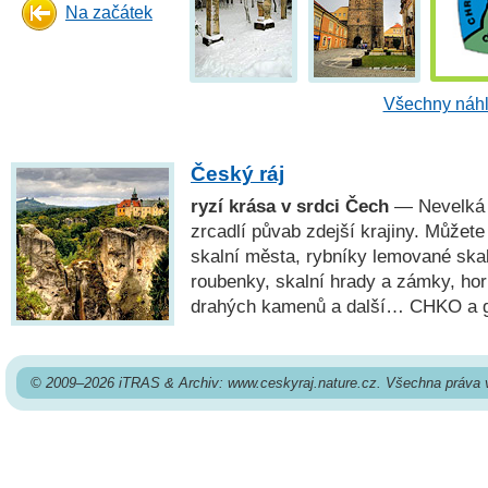
Na začátek
Všechny náhl
Český ráj
ryzí krása v srdci Čech
— Nevelká o
zrcadlí půvab zdejší krajiny. Můžete
skalní města, rybníky lemované ska
roubenky, skalní hrady a zámky, ho
drahých kamenů a další… CHKO a
© 2009–2026 iTRAS & Archiv: www.ceskyraj.nature.cz. Všechna práva 