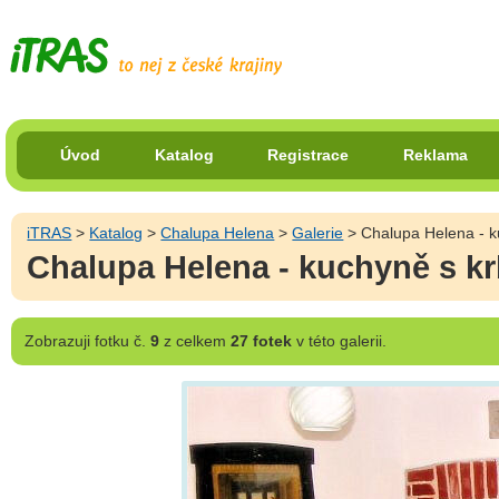
Úvod
Katalog
Registrace
Reklama
iTRAS
>
Katalog
>
Chalupa Helena
>
Galerie
> Chalupa Helena - 
Chalupa Helena - kuchyně s k
Zobrazuji
fotku č.
9
z celkem
27 fotek
v této galerii.