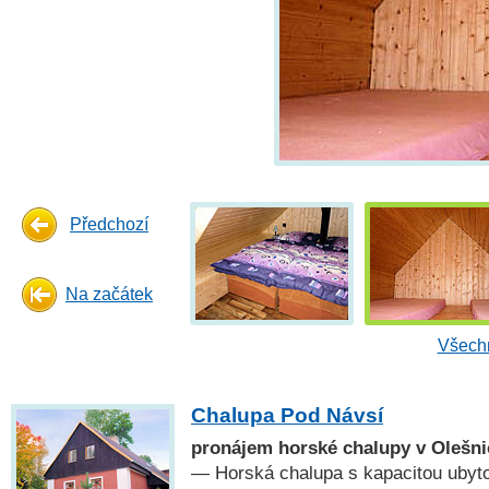
Předchozí
Na začátek
Všechn
Chalupa Pod Návsí
pronájem horské chalupy v Olešni
— Horská chalupa s kapacitou ubyto