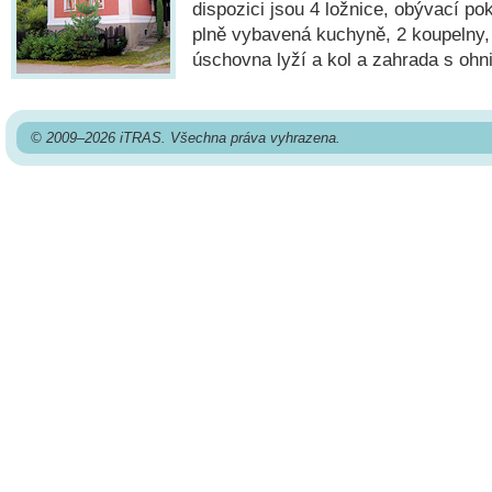
dispozici jsou 4 ložnice, obývací p
plně vybavená kuchyně, 2 koupelny, 
úschovna lyží a kol a zahrada s ohn
© 2009–2026 iTRAS. Všechna práva vyhrazena.