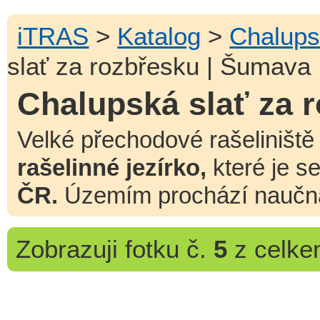
iTRAS
>
Katalog
>
Chalups
slať za rozbřesku | Šumava
Chalupská slať za 
Velké přechodové rašeliniště 
rašelinné jezírko,
které je s
ČR.
Územím prochází naučná 
Zobrazuji
fotku č.
5
z celk