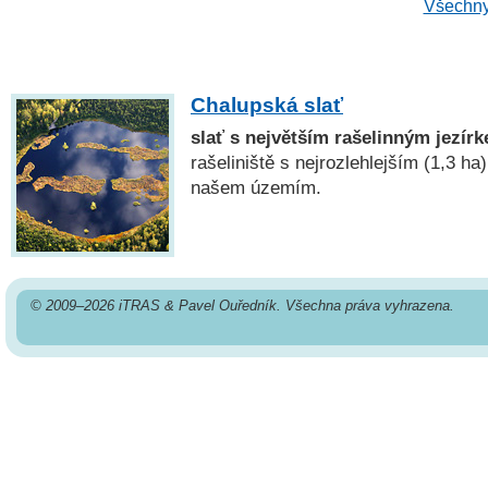
Všechny
Chalupská slať
slať s největším rašelinným jezír
rašeliniště s nejrozlehlejším (1,3 h
našem územím.
© 2009–2026 iTRAS & Pavel Ouředník. Všechna práva vyhrazena.