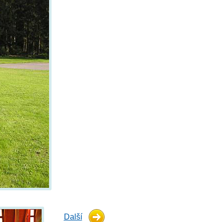
Další