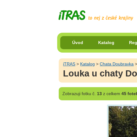
Úvod
Katalog
Reg
iTRAS
>
Katalog
>
Chata Doubravka
Louka u chaty D
Zobrazuji
fotku č.
13
z celkem
45 fote