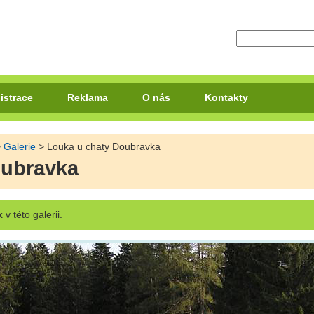
istrace
Reklama
O nás
Kontakty
>
Galerie
> Louka u chaty Doubravka
oubravka
k
v této galerii.