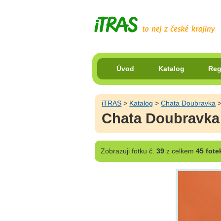
Úvod
Katalog
Reg
iTRAS
>
Katalog
>
Chata Doubravka
Chata Doubravka 
Zobrazuji
fotku č.
39
z celkem
45 fote