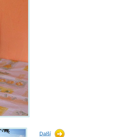
Další