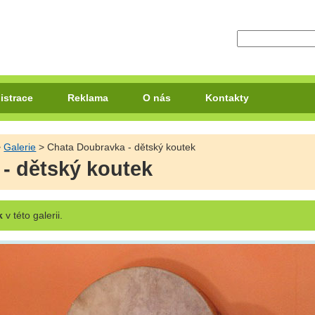
istrace
Reklama
O nás
Kontakty
>
Galerie
> Chata Doubravka - dětský koutek
- dětský koutek
k
v této galerii.