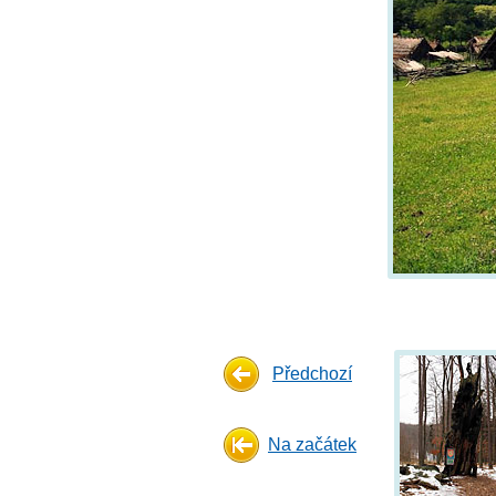
Předchozí
Na začátek