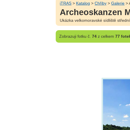
iTRAS
>
Katalog
>
Chřiby
>
Galerie
> 
Archeoskanzen M
Ukázka velkomoravské sídliště střední
Zobrazuji
fotku č.
74
z celkem
77 fote