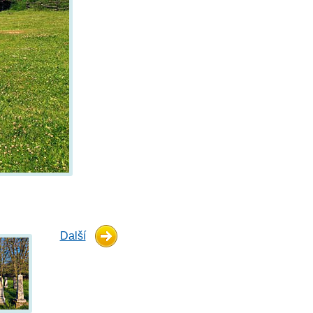
Další