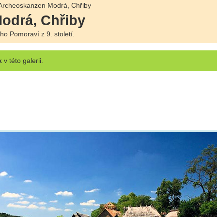
Archeoskanzen Modrá, Chřiby
odrá, Chřiby
ho Pomoraví z 9. století.
k
v této galerii.