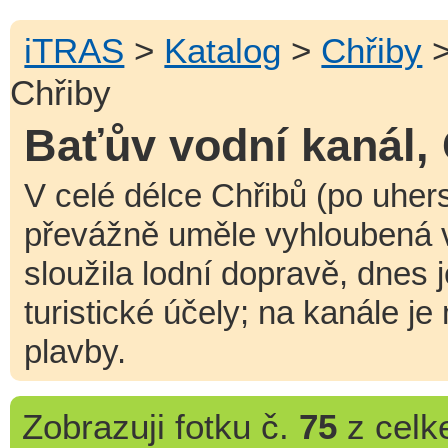
iTRAS
>
Katalog
>
Chřiby
Chřiby
Baťův vodní kanál,
V celé délce Chřibů (po uher
převážně uměle vyhloubená vo
sloužila lodní dopravě, dnes
turistické účely; na kanále j
plavby.
Zobrazuji
fotku č.
75
z cel