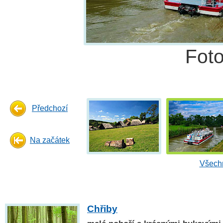
Fot
Předchozí
Na začátek
Všechn
Chřiby