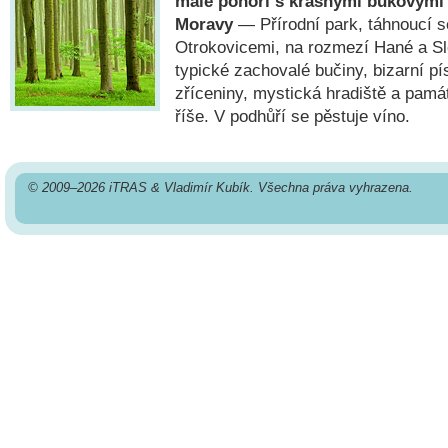
malé pohoří s krásnými bukovými
Moravy
— Přírodní park, táhnoucí 
Otrokovicemi, na rozmezí Hané a Sl
typické zachovalé bučiny, bizarní p
zříceniny, mystická hradiště a pam
říše. V podhůří se pěstuje víno.
© 2009–2026 iTRAS & Vladimír Kubík. Všechna práva vyhrazena.