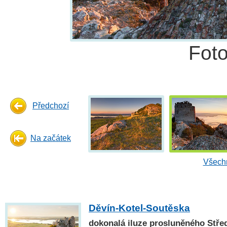
Fot
Předchozí
Na začátek
Všechn
Děvín-Kotel-Soutěska
dokonalá iluze prosluněného Stře