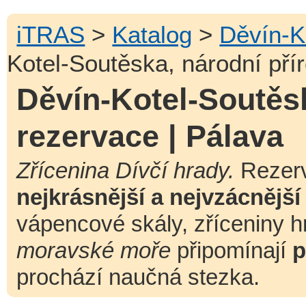
iTRAS
>
Katalog
>
Děvín-K
Kotel-Soutěska, národní pří
Děvín-Kotel-Soutěsk
rezervace | Pálava
Zřícenina Dívčí hrady.
Rezer
nejkrásnější a nejvzácnější
vápencové skály, zříceniny hra
moravské moře
připomínají
p
prochází naučná stezka.