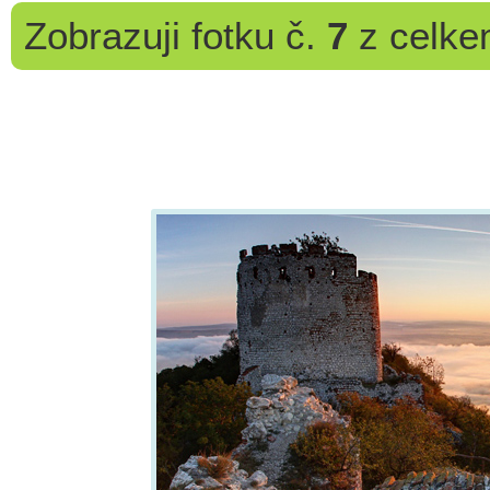
Zobrazuji
fotku č.
7
z celk