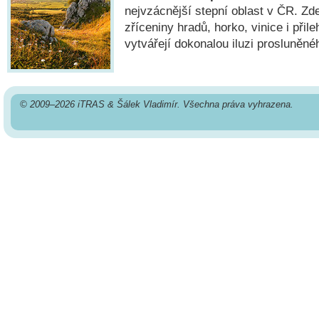
nejvzácnější stepní oblast v ČR. Zd
zříceniny hradů, horko, vinice i při
vytvářejí dokonalou iluzi prosluněné
© 2009–2026 iTRAS & Šálek Vladimír. Všechna práva vyhrazena.