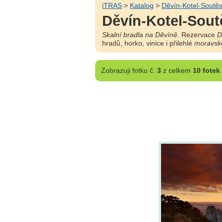
iTRAS
>
Katalog
>
Děvín-Kotel-Soutě
Děvín-Kotel-Soutě
Skalní bradla na Děvíně.
Rezervace
D
hradů, horko, vinice i přilehlé
moravsk
Zobrazuji
fotku č.
3
z celkem
10 fotek