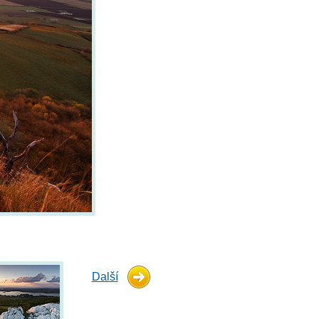
Další