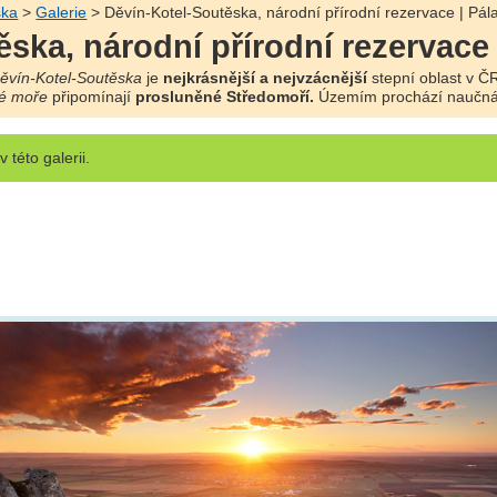
ska
>
Galerie
> Děvín-Kotel-Soutěska, národní přírodní rezervace | Pál
ska, národní přírodní rezervace 
ěvín-Kotel-Soutěska
je
nejkrásnější a nejvzácnější
stepní oblast v ČR
é moře
připomínají
prosluněné Středomoří.
Územím prochází naučná
v této galerii.