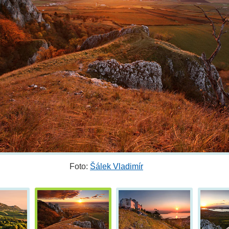
Foto:
Šálek Vladimír