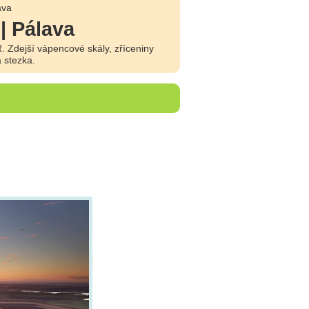
ava
| Pálava
. Zdejší vápencové skály, zříceniny
 stezka.