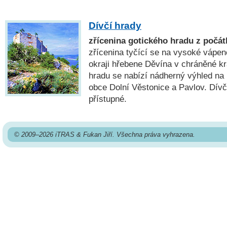
Dívčí hrady
zřícenina gotického hradu z počátk
zřícenina tyčící se na vysoké vápen
okraji hřebene Děvína v chráněné kra
hradu se nabízí nádherný výhled na
obce Dolní Věstonice a Pavlov. Dívč
přístupné.
© 2009–2026 iTRAS & Fukan Jiří. Všechna práva vyhrazena.