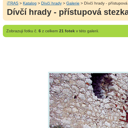
iTRAS
>
Katalog
>
Dívčí hrady
>
Galerie
> Dívčí hrady - přístupová
Dívčí hrady - přístupová stezk
Zobrazuji
fotku č.
6
z celkem
21 fotek
v této galerii.