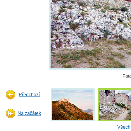
Fot
Předchozí
Na začátek
Všechn