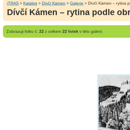
iTRAS
>
Katalog
>
Dívčí Kámen
>
Galerie
> Dívčí Kámen – rytina p
Dívčí Kámen – rytina podle obr
Zobrazuji
fotku č.
22
z celkem
22 fotek
v této galerii.