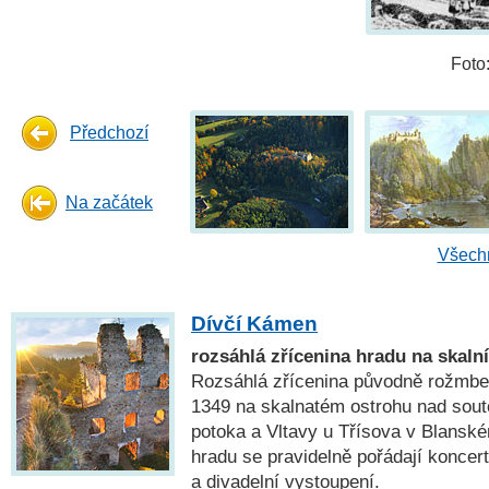
Foto
Předchozí
Na začátek
Všechn
Dívčí Kámen
rozsáhlá zřícenina hradu na skaln
Rozsáhlá zřícenina původně rožmbe
1349 na skalnatém ostrohu nad so
potoka a Vltavy u Třísova v Blanské
hradu se pravidelně pořádají koncert
a divadelní vystoupení.