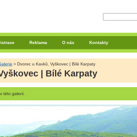
istrace
Reklama
O nás
Kontakty
Galerie
> Dvorec u Kavků, Vyškovec | Bílé Karpaty
Vyškovec | Bílé Karpaty
v této galerii.