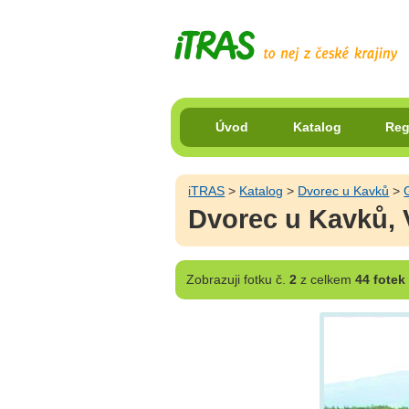
Úvod
Katalog
Reg
iTRAS
>
Katalog
>
Dvorec u Kavků
>
Dvorec u Kavků, 
Zobrazuji
fotku č.
2
z celkem
44 fotek