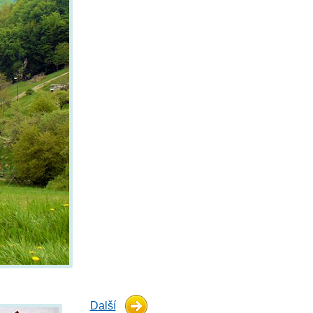
Další