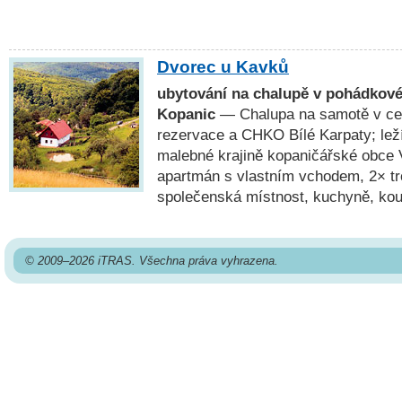
Dvorec u Kavků
ubytování na chalupě v pohádkové
Kopanic
— Chalupa na samotě v cen
rezervace a CHKO Bílé Karpaty; lež
malebné krajině kopaničářské obce V
apartmán s vlastním vchodem, 2× tr
společenská místnost, kuchyně, kou
© 2009–2026 iTRAS. Všechna práva vyhrazena.