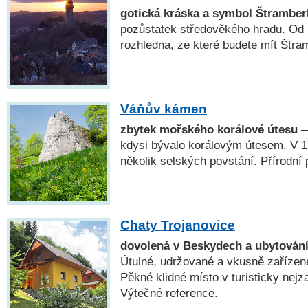
gotická kráska a symbol Štramber
pozůstatek středověkého hradu. Od r
rozhledna, ze které budete mít Štram
Váňův kámen
zbytek mořského korálové útesu
—
kdysi bývalo korálovým útesem. V 17
několik selských povstání. Přírodní
Chaty Trojanovice
dovolená v Beskydech a ubytování
Útulné, udržované a vkusně zařízen
Pěkné klidné místo v turisticky nejz
Výtečné reference.