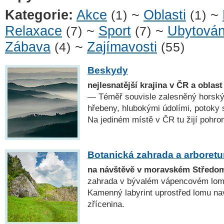
Kategorie:
Akce
~
Oblasti
~
(1)
(1)
Relaxace
~
Sport
~
Ubytován
(7)
(7)
Zábava
~
Zajímavosti
(4)
(55)
Beskydy
nejlesnatější krajina v ČR a oblas
— Téměř souvisle zalesněný horský
hřebeny, hlubokými údolími, potoky
Na jediném místě v ČR tu žijí pohro
Botanická zahrada a arboret
na návštěvě v moravském Středo
zahrada v bývalém vápencovém lomu
Kamenný labyrint uprostřed lomu na
zřícenina.