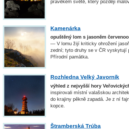
pravěkém světě, který později malov
Kamenárka
opuštěný lom s jasoněm červenoo
— V lomu žijí kriticky ohrožení jaso
zední; tyto druhy se v ČR vyskytují
Přírodní památka.
Rozhledna Velký Javorník
výhled z nejvyšší hory Veřovickýc
inspirovali místní valašskou archite
do krajiny pěkně zapadá. Je z ní fa
kopce.
Štramberská Trúba