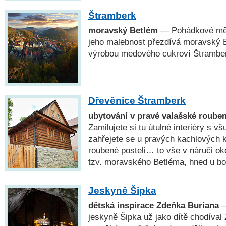
Štramberk
moravský Betlém
— Pohádkové měs
jeho malebnost přezdívá moravský B
výrobou medového cukroví Štramber
Dřevěnice Štramberk
ubytování v pravé valašské roube
Zamilujete si tu útulné interiéry s 
zahřejete se u pravých kachlových 
roubené posteli… to vše v náruči ok
tzv. moravského Betléma, hned u bo
Jeskyně Šipka
dětská inspirace Zdeňka Buriana
—
jeskyně Šipka už jako dítě chodíval 