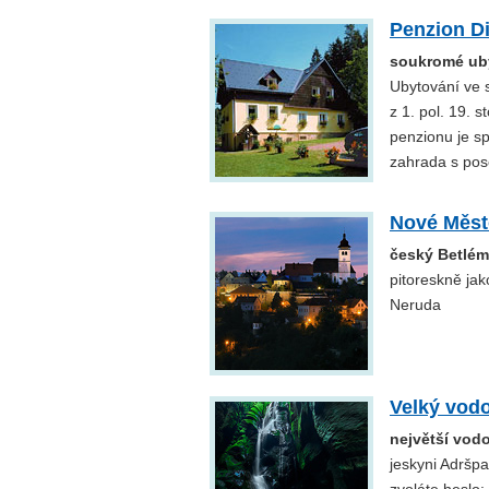
Penzion D
soukromé uby
Ubytování ve 
z 1. pol. 19. 
penzionu je sp
zahrada s pos
Nové Měst
český Betlém
pitoreskně ja
Neruda
Velký vod
největší vod
jeskyni Adršp