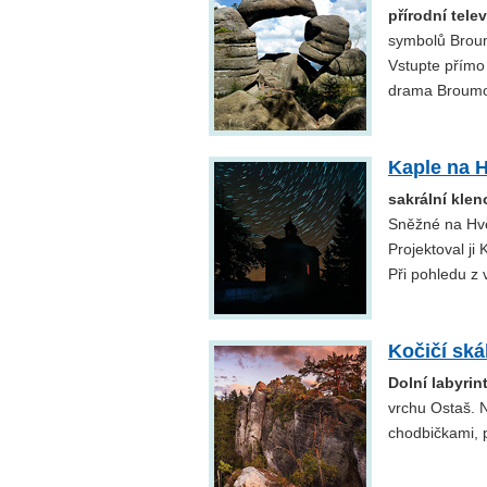
přírodní tel
symbolů Broum
Vstupte přímo
drama Broumov
Kaple na 
sakrální kle
Sněžné na Hvě
Projektoval ji 
Při pohledu z 
Kočičí ská
Dolní labyrin
vrchu Ostaš. 
chodbičkami, 