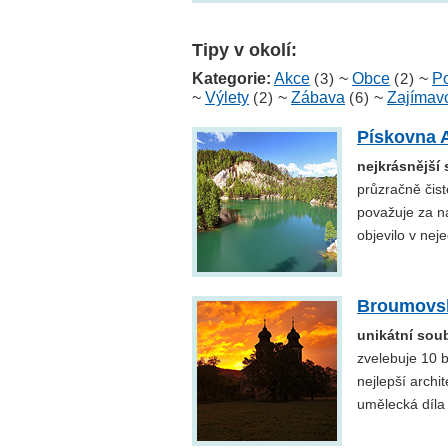
Tipy v okolí:
Kategorie:
Akce
(3)
~
Obce
(2)
~
Po
~
Výlety
(2)
~
Zábava
(6)
~
Zajímavo
Pískovna 
nejkrásnější 
průzračně čis
považuje za naš
objevilo v nej
Broumovsk
unikátní soub
zvelebuje 10 b
nejlepší archi
umělecká díla