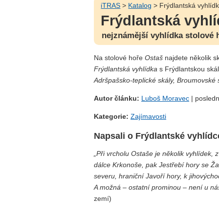
iTRAS
>
Katalog
> Frýdlantská vyhlíd
Frýdlantská vyhl
nejznámější vyhlídka stolové 
Na stolové hoře
Ostaš
najdete několik sk
Frýdlantská vyhlídka
s Frýdlantskou ská
Adršpašsko-teplické skály, Broumovské 
Autor článku:
Luboš Moravec
| posledn
Kategorie:
Zajímavosti
Napsali o Frýdlantské vyhlídc
„Při vrcholu Ostaše je několik vyhlídek, z
dálce Krkonoše, pak Jestřebí hory se Ža
severu, hraniční Javoří hory, k jihovýc
A možná – ostatní prominou – není u nás 
zemí)