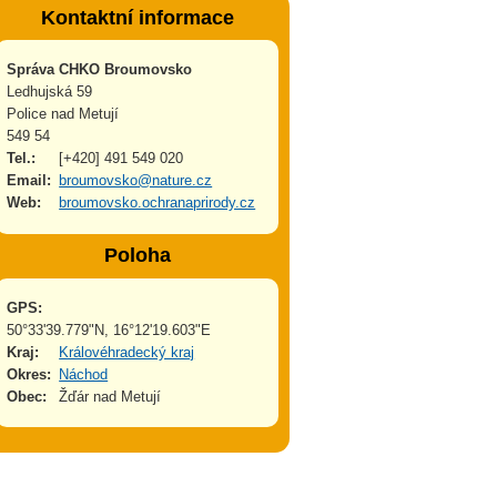
Kontaktní informace
Správa CHKO Broumovsko
Ledhujská 59
Police nad Metují
549 54
Tel.:
[+420] 491 549 020
Email:
broumovsko@nature.cz
Web:
broumovsko.ochranaprirody.cz
Poloha
GPS:
50°33'39.779"N, 16°12'19.603"E
Kraj:
Královéhradecký kraj
Okres:
Náchod
Obec:
Žďár nad Metují