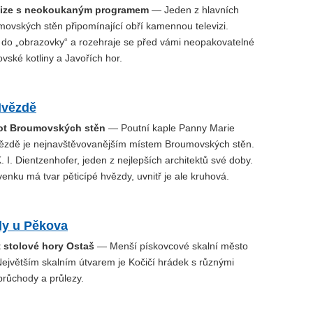
evize s neokoukaným programem
— Jeden z hlavních
ovských stěn připomínající obří kamennou televizi.
 do „obrazovky“ a rozehraje se před vámi neopakovatelné
ské kotliny a Javořích hor.
Hvězdě
not Broumovských stěn
— Poutní kaple Panny Marie
zdě je nejnavštěvovanějším místem Broumovských stěn.
K. I. Dientzenhofer, jeden z nejlepších architektů své doby.
venku má tvar pěticípé hvězdy, uvnitř je ale kruhová.
ly u Pěkova
t stolové hory Ostaš
— Menší pískovcové skalní město
Největším skalním útvarem je Kočičí hrádek s různými
průchody a průlezy.