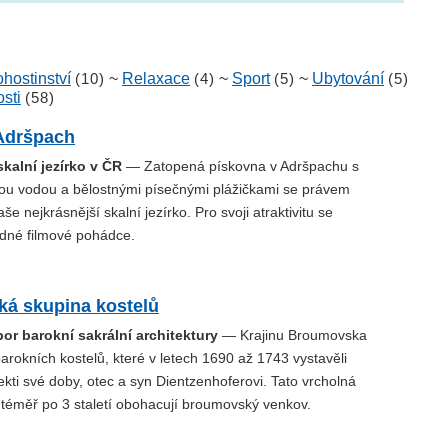
hostinství
(10)
~
Relaxace
(4)
~
Sport
(5)
~
Ubytování
(5)
sti
(58)
Adršpach
skalní jezírko v ČR
— Zatopená pískovna v Adršpachu s
tou vodou a bělostnými písečnými plážičkami se právem
e nejkrásnější skalní jezírko. Pro svoji atraktivitu se
edné filmové pohádce.
á skupina kostelů
or barokní sakrální architektury
— Krajinu Broumovska
arokních kostelů, které v letech 1690 až 1743 vystavěli
tekti své doby, otec a syn Dientzenhoferovi. Tato vrcholná
 téměř po 3 staletí obohacují broumovský venkov.