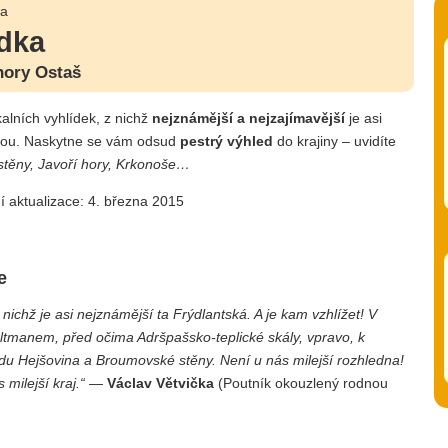
ka
ídka
hory Ostaš
alních vyhlídek, z nichž
nejznámější a nejzajímavější
je asi
lou. Naskytne se vám odsud
pestrý výhled
do krajiny – uvidíte
stěny, Javoří hory, Krkonoše…
í aktualizace: 4. března 2015
e
 nichž je asi nejznámější ta Frýdlantská. A je kam vzhlížet! V
ltmanem, před očima Adršpašsko-teplické skály, vpravo, k
hodu Hejšovina a Broumovské stěny. Není u nás milejší rozhledna!
milejší kraj.“
—
Václav Větvička
(Poutník okouzlený rodnou