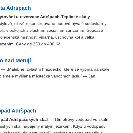
ita Adršpach
tování u rezervace Adršpach-Teplické skály
—
stylové, citlivě rekonstruované budově bývalé sodovkárny
stol., v pokojích s vlastním sociálním zařízením. Součástí
olečenská místnost, vinárna, úschovna kol a velká
ezením. Ceny od 250 do 400 Kč.
o nad Metují
— „Malebné, zvláštní hnízdečko, které se vypíná na skále
ko směle myšlená městečka vánočních jeslí.“ — Jan
opád Adršpach
opád Adršpašských skal
— 16metrový vodopád ve skalní
ašských skal napájený malým jezírkem. Když u vodopádu