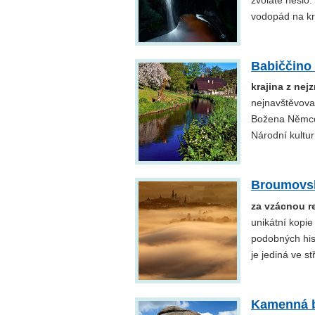
zvoláte heslo:
vodopád na kr
Babiččino 
krajina z ne
nejnavštěvovan
Božena Němcov
Národní kultu
Broumovsk
za vzácnou re
unikátní kopie
podobných hist
je jediná ve s
Kamenná 