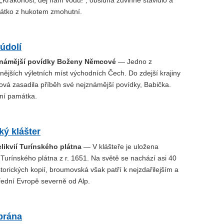
 „Krakonoši, dej nám vodu!“, obsluha zdvihne stavidlo a
átko z hukotem zmohutní.
údolí
jznámější povídky Boženy Němcové
— Jedno z
ějších výletních míst východních Čech. Do zdejší krajiny
á zasadila příběh své nejznámější povídky, Babička.
rní památka.
ý klášter
likvií Turínského plátna
— V klášteře je uložena
 Turínského plátna z r. 1651. Na světě se nachází asi 40
orických kopií, broumovská však patří k nejzdařilejším a
třední Evropě severně od Alp.
brána