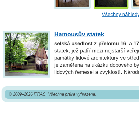
Všechny náhledy
Hamousův statek
selská usedlost z přelomu 16. a 17.
statek, jež patří mezi nejstarší veře
památky lidové architektury ve stř
je zaměřena na ukázku dobového byd
lidových řemesel a zvyklostí. Národ
© 2009–2026 iTRAS. Všechna práva vyhrazena.