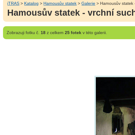
iTRAS
>
Katalog
>
Hamousův statek
>
Galerie
> Hamousův statek 
Hamousův statek - vrchní suc
Zobrazuji
fotku č.
18
z celkem
25 fotek
v této galerii.