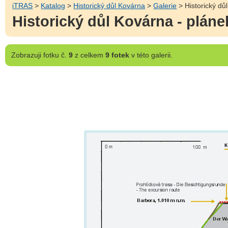
iTRAS
>
Katalog
>
Historický důl Kovárna
>
Galerie
> Historický dů
Historický důl Kovárna - plán
Zobrazuji
fotku č.
9
z celkem
9 fotek
v této galerii.