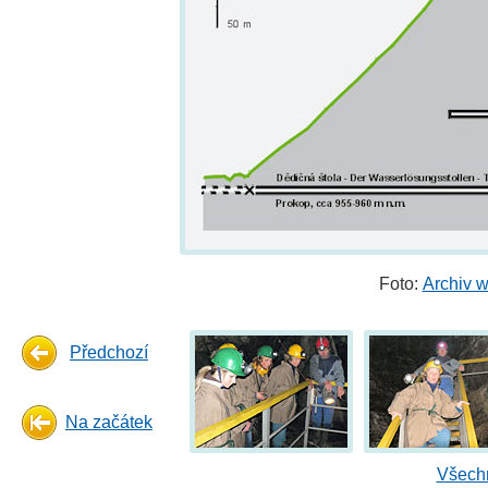
Foto:
Archiv 
Předchozí
Na začátek
Všechn