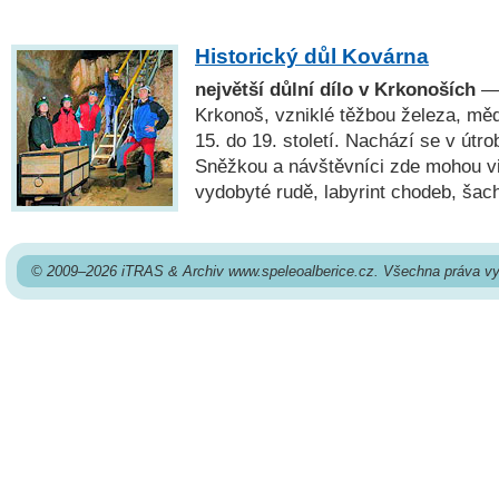
Historický důl Kovárna
největší důlní dílo v Krkonoších
— 
Krkonoš, vzniklé těžbou železa, měd
15. do 19. století. Nachází se v út
Sněžkou a návštěvníci zde mohou v
vydobyté rudě, labyrint chodeb, šach
© 2009–2026 iTRAS & Archiv www.speleoalberice.cz. Všechna práva vy