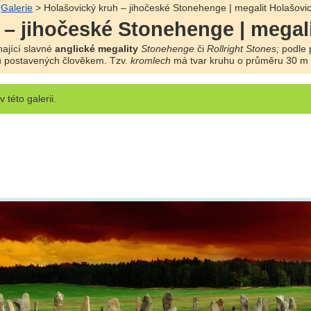
>
Galerie
> Holašovický kruh – jihočeské Stonehenge | megalit Holašovi
 – jihočeské Stonehenge | megal
ající slavné
anglické megality
Stonehenge
či
Rollright Stones;
podle 
 postavených člověkem. Tzv.
kromlech
má tvar kruhu o průměru 30 m a
v této galerii.