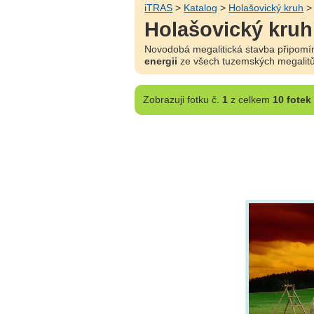
iTRAS
>
Katalog
>
Holašovický kruh
Holašovický kruh
Novodobá megalitická stavba připomín
energii
ze všech tuzemských megalitů
Zobrazuji
fotku č.
1
z celkem
10 fotek