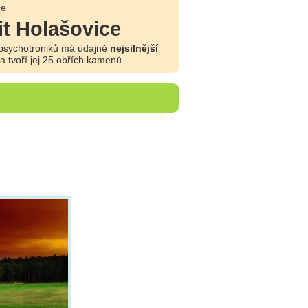
ce
it Holašovice
psychotroniků má údajně
nejsilnější
 tvoří jej 25 obřích kamenů.