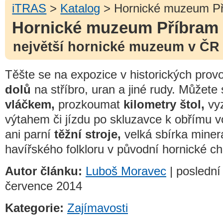
iTRAS
>
Katalog
> Hornické muzeum P
Hornické muzeum Příbram
největší hornické muzeum v ČR
Těšte se na expozice v historických pro
dolů
na stříbro, uran a jiné rudy. Můžete
vláčkem,
prozkoumat
kilometry štol,
vyz
výtahem či jízdu po skluzavce k obřímu 
ani parní
těžní stroje,
velká sbírka miner
havířského folkloru v původní hornické ch
Autor článku:
Luboš Moravec
| poslední
července 2014
Kategorie:
Zajímavosti