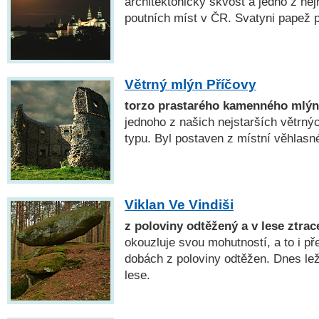
architektonický skvost a jedno z ne
poutních míst v ČR. Svatyni papež po
Větrný mlýn Příčovy
torzo prastarého kamenného mlý
jednoho z našich nejstarších větrn
typu. Byl postaven z místní věhlasné
Viklan Ve Vindiši
z poloviny odtěžený a v lese ztrac
okouzluje svou mohutností, a to i př
dobách z poloviny odtěžen. Dnes l
lese.