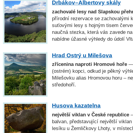
Drbákov–Albertovy skály
zachovalé lesy nad Slapskou přeh
přírodní rezervace se zachovalými k
suťovými lesy s hojným tisem čer
naučná stezka, která vás zavede na 
nabídne úžasné výhledy do údolí Vlt
Hrad Ostrý u Milešova
zřícenina naproti Hromové hoře
— 
(ostrém) kopci, odkud je pěkný výhl
Milešovku alias Hromovou horu – n
středohoří.
Husova kazatelna
největší viklan v České republice
—
balvan, představující největší vikla
lesíku u Žemličkovy Lhoty, v místec