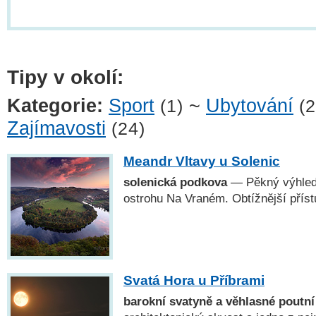
Tipy v okolí:
Kategorie:
Sport
~
Ubytování
(1)
(2
Zajímavosti
(24)
Meandr Vltavy u Solenic
solenická podkova
— Pěkný výhled
ostrohu Na Vraném. Obtížnější příst
Svatá Hora u Příbrami
barokní svatyně a věhlasné poutní