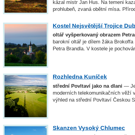
kázal mistr Jan Hus. Na temeni kaza
prohlubeň, zvaná obětní mísa. Příro
Kostel Nejsvětější Trojice Du
oltář vyšperkovaný obrazem Petra
barokní oltář je dílem žáka Brokoff
Petra Brandla. V kostele je pochová
Rozhledna Kuníček
střední Povltaví jako na dlani
— Je
moderních telekomunikačních věží v
výhled na střední Povltaví Českou S
Skanzen Vysoký Chlumec