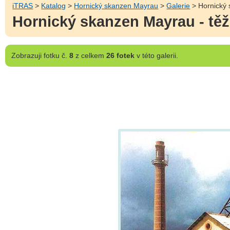
iTRAS
>
Katalog
>
Hornický skanzen Mayrau
>
Galerie
> Hornický 
Hornický skanzen Mayrau - těž
Zobrazuji
fotku č.
8
z celkem
26 fotek
v této galerii.