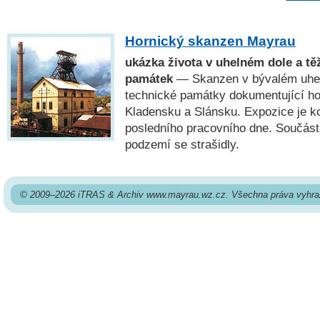
Hornický skanzen Mayrau
ukázka života v uhelném dole a tě
památek
— Skanzen v bývalém uhel
technické památky dokumentující ho
Kladensku a Slánsku. Expozice je k
posledního pracovního dne. Součástí
podzemí se strašidly.
© 2009–2026 iTRAS & Archiv www.mayrau.wz.cz. Všechna práva vyhra