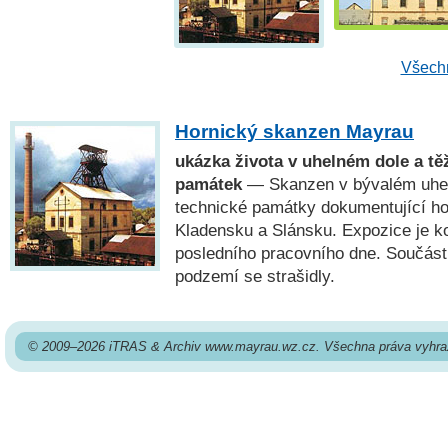
Všechn
Hornický skanzen Mayrau
ukázka života v uhelném dole a tě
památek
— Skanzen v bývalém uhel
technické památky dokumentující ho
Kladensku a Slánsku. Expozice je k
posledního pracovního dne. Součástí
podzemí se strašidly.
© 2009–2026 iTRAS & Archiv www.mayrau.wz.cz. Všechna práva vyhra