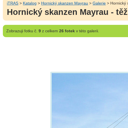
iTRAS
>
Katalog
>
Hornický skanzen Mayrau
>
Galerie
> Hornický 
Hornický skanzen Mayrau - těž
Zobrazuji
fotku č.
9
z celkem
26 fotek
v této galerii.